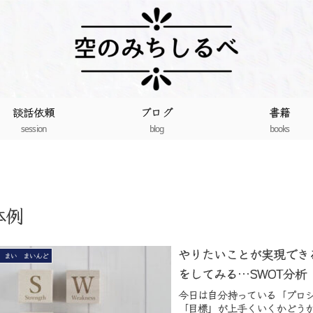
談話依頼
ブログ
書籍
session
blog
books
体例
やりたいことが実現でき
 まい まいんど
をしてみる…SWOT分析
今日は自分持っている「プロ
「目標」が上手くいくかどう