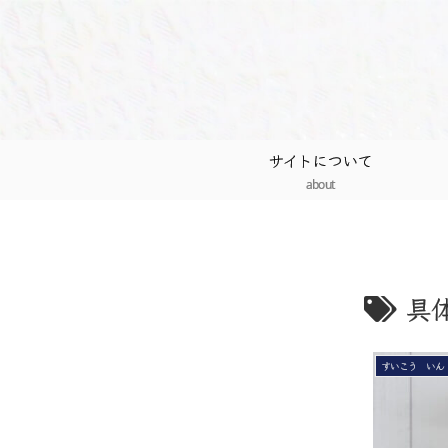
サイトについて
about
具
すいこう いん