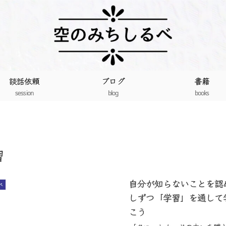
談話依頼
ブログ
書籍
session
blog
books
習
自分が知らないことを認
べ
しずつ「学習」を通して
こう