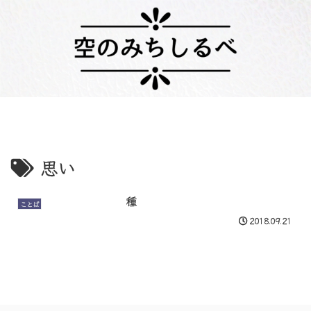
思い
種
ことば
2018.09.21