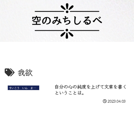
我欲
自分の心の純度を上げて文章を書く
すいこう いん まい まいんど
ということは。
2023.04.03