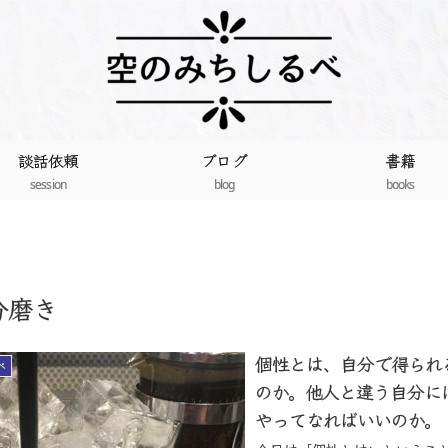
談話依頼
ブログ
書籍
session
blog
books
分磨き
個性とは、自分で得られ
べ
のか。他人と違う自分に
やってなればいいのか。