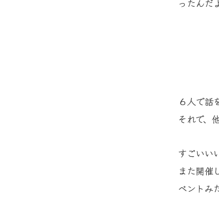
ったんだ
６人で話
それで、
すごいい
また開催
ベントみ