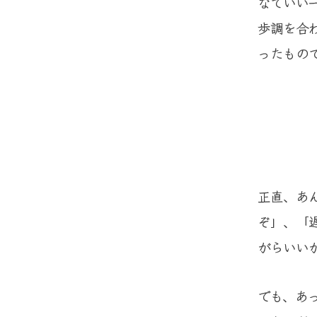
なでいい
歩調を合
ったもの
正直、あ
ぞ」、「
がらいい
でも、あ