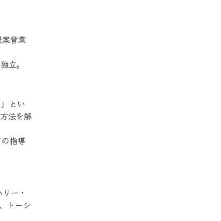
提案営業
、独立。
る」とい
う方法を解
ての指導
ハリー・
、トーシ