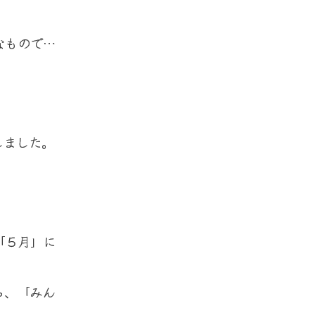
いなもので…
しました。
。
「５月」に
ら、「みん