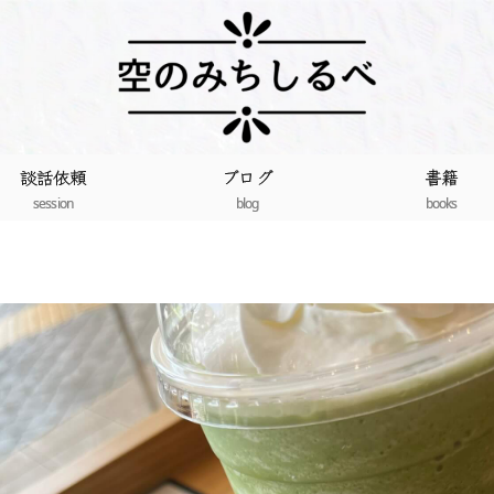
談話依頼
ブログ
書籍
session
blog
books