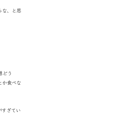
らな、と思
憩どう
とか食べな
がすぎてい