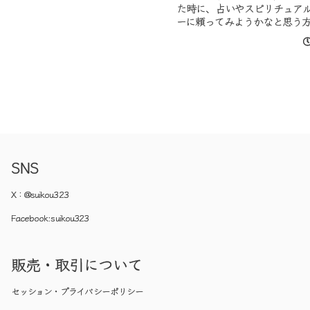
た時に、占いやスピリチュア
ーに頼ってみようかなと思う
ゃると思います。もちろん、
頂くというのもあると思いま
は直接会って...
SNS
X：
@suikou323
Facebook:
suikou323
販売・取引について
セッション・プライバシーポリシー