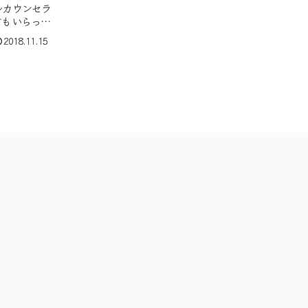
ルカウンセラ
方もいらっし
私にご連絡を
2018.11.15
すが、「悩み