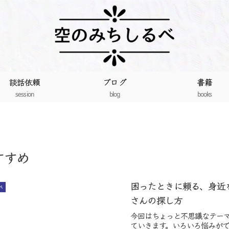
談話依頼
ブログ
書籍
session
blog
books
すすめ
困ったときに頼る、身近
べ
さんの探し方
今回はちょっと不思議なテー
ていきます。いろいろ悩みが