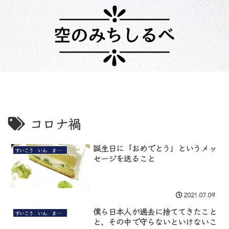
コロナ禍
誕生日に「おめでとう」というメッ
すいこう いん まい まいんど
セージを送ること
2021.07.09
僕ら日本人が過去に捨ててきたこと
すいこう いん まい まいんど
と、その中で守らないといけないこ