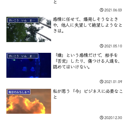
と
2021.06.03
感情に任せて、爆発しそうなとき
すいこう いん まい まいんど
や、他人に失望して絶望しようなと
きは。
2021.05.10
「嫌」という感情だけで、相手を
すいこう いん まい まいんど
「否定」したり、傷つける人達を、
認めてはいけない。
2021.01.09
私が思う「今」ビジネスに必要なこ
毎日のみちしるべ
と
2020.12.30