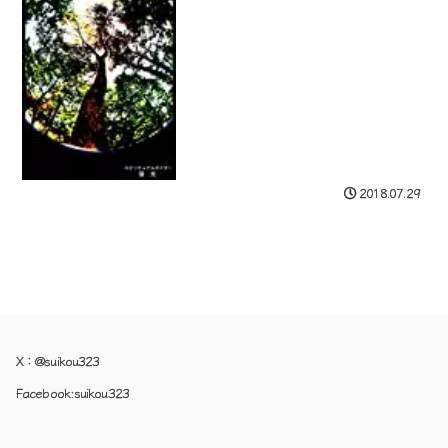
2018.07.29
X：
@suikou323
Facebook:
suikou323