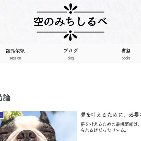
談話依頼
ブログ
書籍
session
blog
books
助論
夢を叶えるために、必要
べ
夢を叶えるための最短距離は
られる道だったりする。