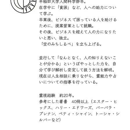
早稲田大学人間科学部卒。
在学中に「貧困」など、人への助力につい
て学ぶ。
卒業後、ビジネスで困っている人を助ける
ために、提案営業として就職。
その後、ビジネスを超えて人の力になりた
いと思い、独立。
「空のみちしるべ」を立ち上げる。
並行して「なんとなく、人の知りえないこ
とが分かる」というぼやっとした力を、自
分で学び解析し安定して扱う方法を解明。
現在は人生相談に乗りながら、霊能力や占
いについての指導を行っている。
霊視経験 約20年。
参考にした著書 40冊以上（エスター・ヒ
ックス、ハリー・エドワーズ、バーバラ・
ブレナン、ベティ・シャイン、トーシャ・シ
ルバーなど）