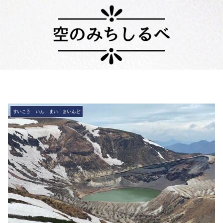
すいこう いん まい まいんど