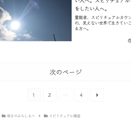
をしたい人へ。
霊能者、スピリチュアルカウ
の、見えない世界で生きてい
る方へ。
次のページ
次
1
2
…
4
へ
毎日のみちしるべ
スピリチュアル講座