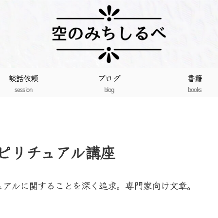
談話依頼
ブログ
書籍
session
blog
books
ピリチュアル講座
ュアルに関することを深く追求。専門家向け文章。