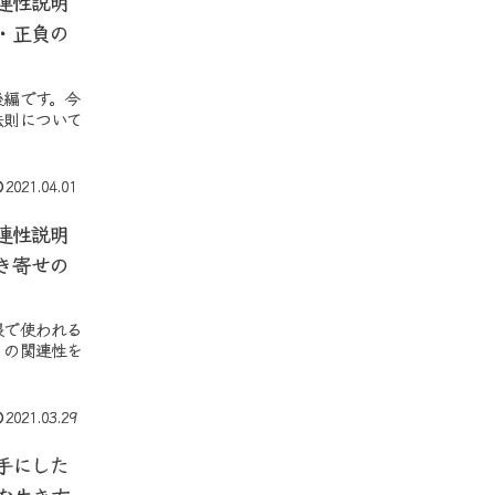
連性説明
・正負の
後編です。今
法則について
2021.04.01
連性説明
き寄せの
隈で使われる
」の関連性を
2021.03.29
手にした
な生き方