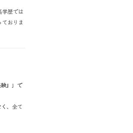
高学歴では
っておりま
経験』」で
なく
、全て