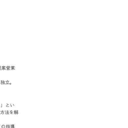
提案営業
、独立。
る」とい
う方法を解
ての指導