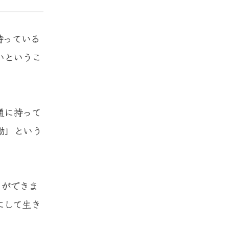
持っている
いというこ
通に持って
動」という
とができま
にして生き