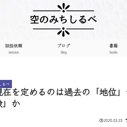
談話依頼
ブログ
書籍
session
blog
books
しるべ
現在を定めるのは過去の「地位」
験」か
2020.03.23