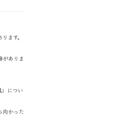
あります。
癖がありま
属」につい
ち向かった