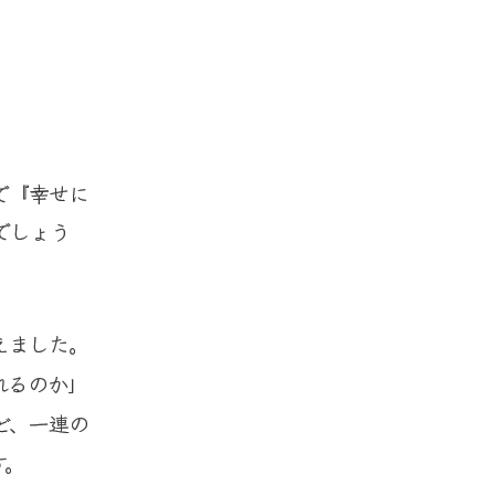
で『幸せに
でしょう
えました。
れるのか」
ど、一連の
す。