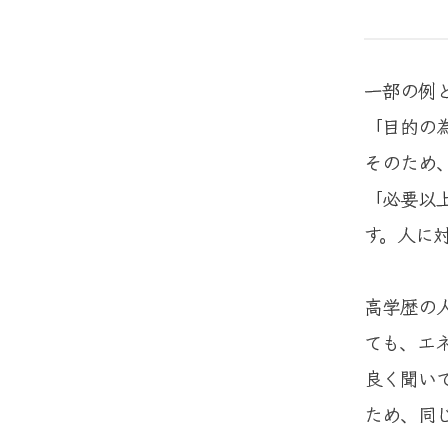
一部の例
「目的の
そのため
「必要以
す。人に
高学歴の
ても、エ
良く聞い
ため、同