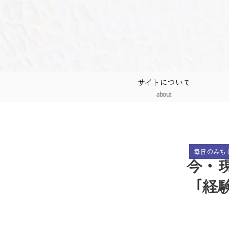
サイトについて
about
毎日のみち
今・
「経