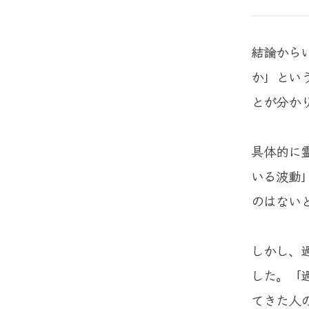
結論から
か」とい
とが分か
具体的に
いる波動
のはない
しかし、
した。「
てきた人