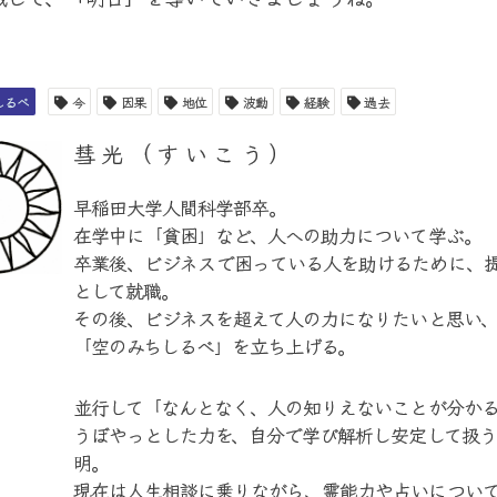
しるべ
今
因果
地位
波動
経験
過去
彗光（すいこう）
早稲田大学人間科学部卒。
在学中に「貧困」など、人への助力について学ぶ。
卒業後、ビジネスで困っている人を助けるために、
として就職。
その後、ビジネスを超えて人の力になりたいと思い
「空のみちしるべ」を立ち上げる。
並行して「なんとなく、人の知りえないことが分か
うぼやっとした力を、自分で学び解析し安定して扱
明。
現在は人生相談に乗りながら、霊能力や占いについ