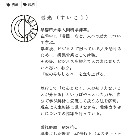
明瞭
説明
彗光（すいこう）
早稲田大学人間科学部卒。
在学中に「貧困」など、人への助力につい
て学ぶ。
卒業後、ビジネスで困っている人を助ける
ために、提案営業として就職。
その後、ビジネスを超えて人の力になりた
いと思い、独立。
「空のみちしるべ」を立ち上げる。
並行して「なんとなく、人の知りえないこ
とが分かる」というぼやっとした力を、自
分で学び解析し安定して扱う方法を解明。
現在は人生相談に乗りながら、霊能力や占
いについての指導を行っている。
霊視経験 約20年。
参考にした著書 40冊以上（エスター・ヒ